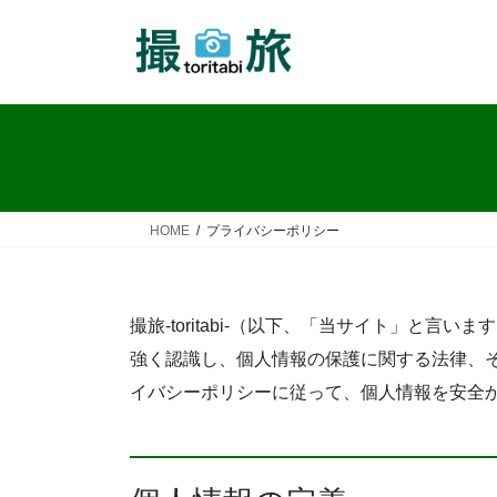
コ
ナ
ン
ビ
テ
ゲ
ン
ー
ツ
シ
へ
ョ
ス
ン
キ
に
ッ
移
HOME
プライバシーポリシー
プ
動
撮旅-toritabi-（以下、「当サイト」と
強く認識し、個人情報の保護に関する法律、
イバシーポリシーに従って、個人情報を安全