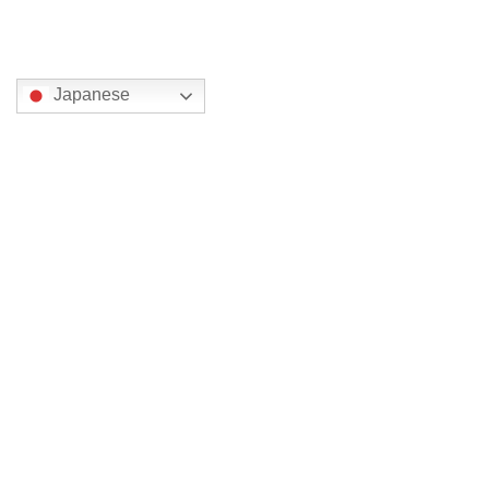
翻訳
Japanese
カテゴリー
京都
大分
奈良
宮崎
栃木
神奈川
福島