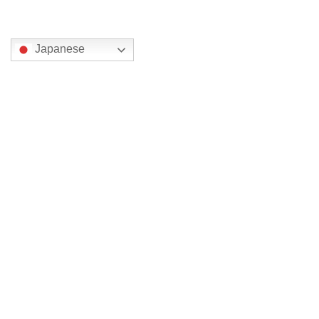
翻訳
Japanese
カテゴリー
京都
大分
奈良
宮崎
栃木
神奈川
福島