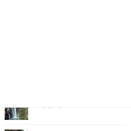
福島 三春滝桜 takizakura,miharu,fukushima
2020年9月18日
神奈川 湘南鎌倉 七里ガ浜
shichirigahama,kamakura,kanagawa
2020年8月4日
大分 竹田 岡城跡 okajyoato,taketa,oita
2020年7月28日
宮崎 高千穂峡 takachihokyo,miyazaki
2020年6月20日