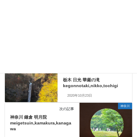
神奈川 箱根 仙石原すすき sengokuhara,hakone,kanagawa
2020年2月18日
神奈川
カテゴリー
みなとみらい
万国橋
夜景
横浜
タグ
神奈川
栃木
前の記事
栃木 日光 華厳の滝
kegonnotaki,nikko,tochigi
2020年10月23日
神奈川
次の記事
神奈川 鎌倉 明月院
meigetsuin,kamakura,kanaga
wa