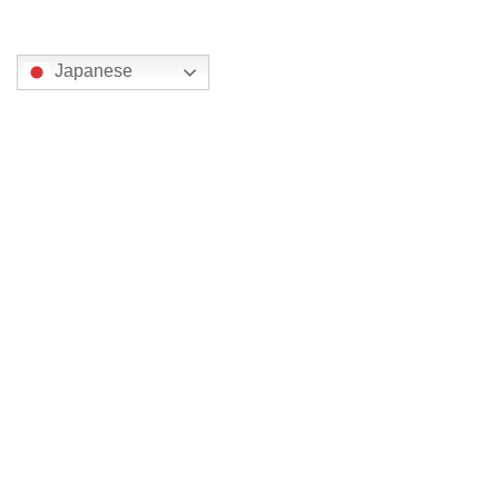
翻訳
Japanese
カテゴリー
京都
大分
奈良
宮崎
栃木
神奈川
福島